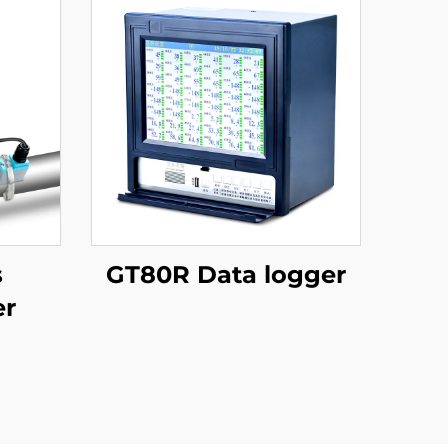
s
GT80R Data logger
er