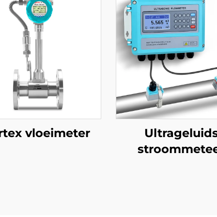
rtex vloeimeter
Ultrageluid
stroommete