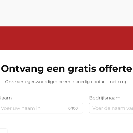
van efficiëntie, kwaliteitscontrole en
naleving van voorschriften.
Thermische gasmassaflowmeters
hebben ...
Ontvang een gratis offerte
Onze vertegenwoordiger neemt spoedig contact met u op.
Naam
Bedrijfsnaam
0/100