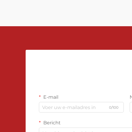
Belangrijke elementen zoals de
eigenschappen van de vloeistof,
installatievoorwaarden,
kalibratieprocedures,...
E-mail
0/100
Bericht