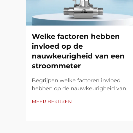
Welke factoren hebben
invloed op de
nauwkeurigheid van een
stroommeter
Begrijpen welke factoren invloed
hebben op de nauwkeurigheid van
de stroommeter De prestaties van
MEER BEKIJKEN
de stroommeter zijn afhankelijk van
meerdere factoren die van invloed
zijn op de nauwkeurigheid en
consistentie van de meting.