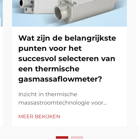
Wat zijn de belangrijkste
punten voor het
succesvol selecteren van
een thermische
gasmassaflowmeter?
Inzicht in thermische
massastroomtechnologie voor
nauwkeurige gasmeting In
MEER BEKIJKEN
moderne industriële processen is
nauwkeurige gasstroommeting van
cruciaal belang voor het behoud