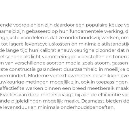
ende voordelen en zijn daardoor een populaire keuze v
rheid zijn gebaseerd op hun fundamentele werking, die 
grijkste voordelen is dat ze onderhoudsvrij werken, 
dt tot lagere levenscycluskosten en minimale stilstandst
 lange tijd hun kalibratienauwkeurigheid zonder dat reg
 schone als licht verontreinigde vloeistoffen en tonen z
 van verschillende soorten media, zoals stoom, gassen 
ste constructie garandeert duurzaamheid in moeilijke 
sten vermindert. Moderne vortexflowmeters beschikken ov
uwkeurige metingen mogelijk zijn, ook in toepassinge
fectief te werken binnen een breed meetbereik maakt
erlies van deze meters draagt bij aan de efficiëntie v
nde pijpleidingen mogelijk maakt. Daarnaast bieden de
e levensduur en minimale onderhoudsbehoeften.