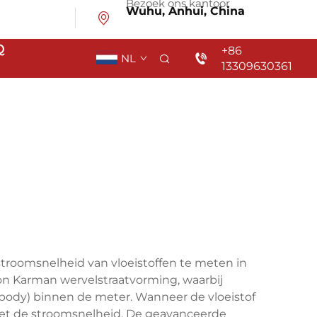
Bezoek ons kantoor
Wuhu, Anhui, China
Q
+86
NL
13309630361
roomsnelheid van vloeistoffen te meten in
von Karman wervelstraatvorming, waarbij
 body) binnen de meter. Wanneer de vloeistof
 met de stroomsnelheid. De geavanceerde