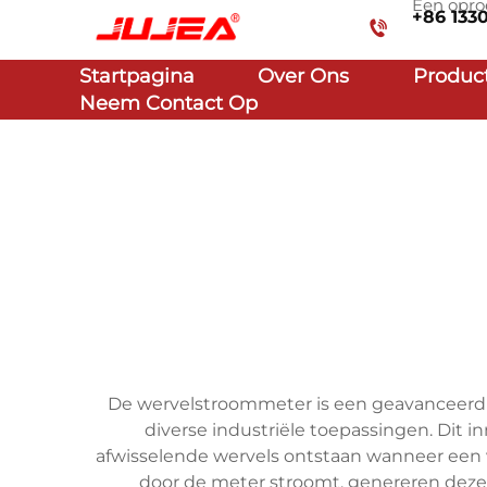
Een opro
+86 133
Startpagina
Over Ons
Produc
Neem Contact Op
De wervelstroommeter is een geavanceerd 
diverse industriële toepassingen. Dit 
afwisselende wervels ontstaan wanneer een v
door de meter stroomt, genereren deze 