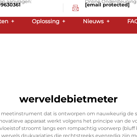
ep aanvragen:
Online Ondersteuning
09630361
[email protected]
ten
+
Oplossing
+
Nieuws
+
FA
werveldebietmeter
meetinstrument dat is ontworpen om nauwkeurig de st
innovatieve apparaat werkt volgens het principe van de 
loeistof stroomt langs een rompachtig voorwerp (bluff
wervels drukvariaties die rechtstreeks evenredig zijn