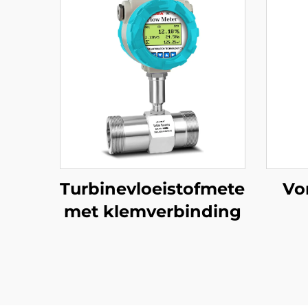
Turbinevloeistofmeter
Vo
met klemverbinding