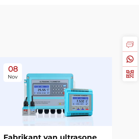
08
1
Nov
No
Fabrikant van ultrasone
Gi