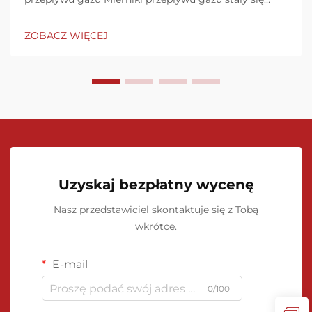
niezbędnymi instrumentami w wielu branżach, od
produkcji i przetwarzania chemicznego po
ZOBACZ WIĘCEJ
dystrybucję gazu ziemnego i monitorowanie
środowiska. Te zaawansowane urz...
Uzyskaj bezpłatny wycenę
Nasz przedstawiciel skontaktuje się z Tobą
wkrótce.
E-mail
0/100