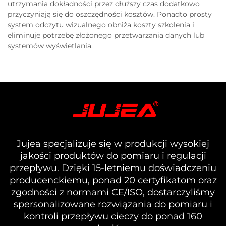
utrzymania dokładności przez dłuższy czas dodatkowo
przyczyniają się do oszczędności kosztów. Ponadto prosty
system odczytu wizualnego obniża koszty szkolenia i
eliminuje potrzebę złożonego przetwarzania danych lub
systemów wyświetlania.
Jujea specjalizuje się w produkcji wysokiej
jakości produktów do pomiaru i regulacji
przepływu. Dzięki 15-letniemu doświadczeniu
producenckiemu, ponad 20 certyfikatom oraz
zgodności z normami CE/ISO, dostarczyliśmy
spersonalizowane rozwiązania do pomiaru i
kontroli przepływu cieczy do ponad 160