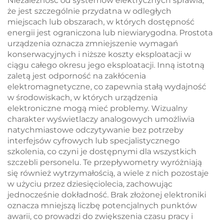
Niezależność od systemów elektrycznych sprawia,
że jest szczególnie przydatna w odległych
miejscach lub obszarach, w których dostępność
energii jest ograniczona lub niewiarygodna. Prostota
urządzenia oznacza zmniejszenie wymagań
konserwacyjnych i niższe koszty eksploatacji w
ciągu całego okresu jego eksploatacji. Inną istotną
zaletą jest odporność na zakłócenia
elektromagnetyczne, co zapewnia stałą wydajność
w środowiskach, w których urządzenia
elektroniczne mogą mieć problemy. Wizualny
charakter wyświetlaczy analogowych umożliwia
natychmiastowe odczytywanie bez potrzeby
interfejsów cyfrowych lub specjalistycznego
szkolenia, co czyni je dostępnymi dla wszystkich
szczebli personelu. Te przepływometry wyróżniają
się również wytrzymałością, a wiele z nich pozostaje
w użyciu przez dziesięciolecia, zachowując
jednocześnie dokładność. Brak złożonej elektroniki
oznacza mniejszą liczbę potencjalnych punktów
awarii, co prowadzi do zwiększenia czasu pracy i