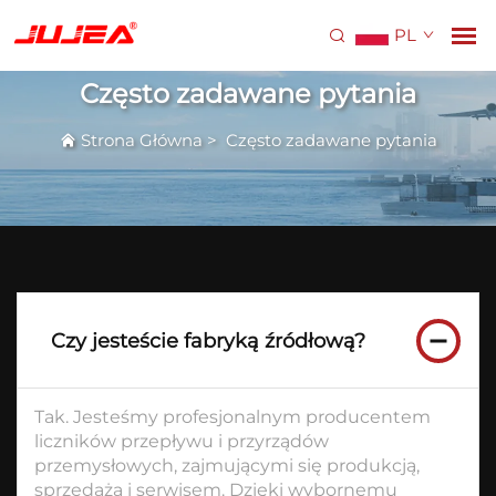
PL
Często zadawane pytania
Strona Główna
>
Często zadawane pytania
Czy jesteście fabryką źródłową?
Tak. Jesteśmy profesjonalnym producentem
liczników przepływu i przyrządów
przemysłowych, zajmującymi się produkcją,
sprzedażą i serwisem. Dzięki wybornemu