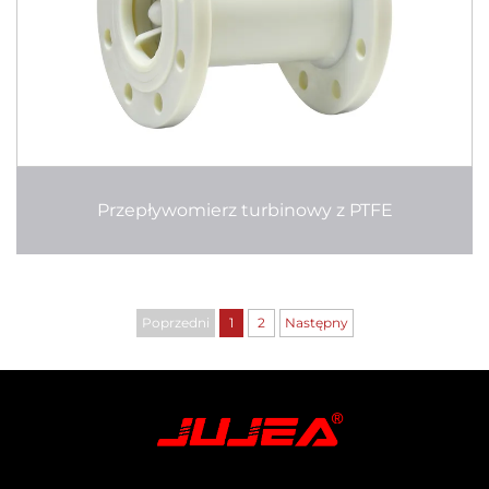
Przepływomierz turbinowy z PTFE
Poprzedni
1
2
Następny