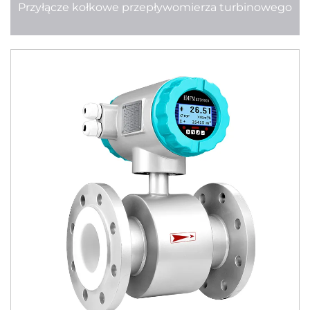
Przyłącze kołkowe przepływomierza turbinowego