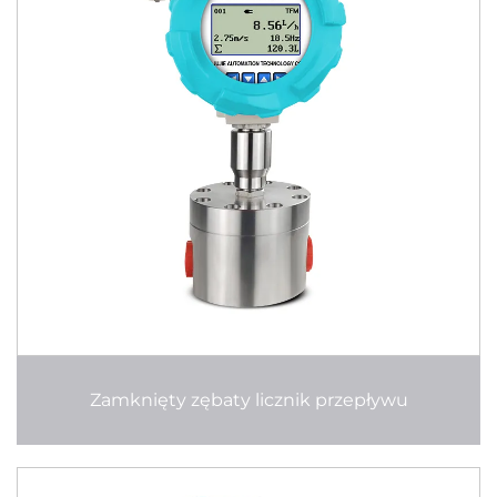
Zamknięty zębaty licznik przepływu