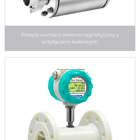
Przepływomierz elektromagnetyczny z
przyłączem kołkowym