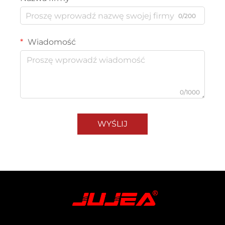
0/200
Wiadomość
0/1000
WYŚLIJ