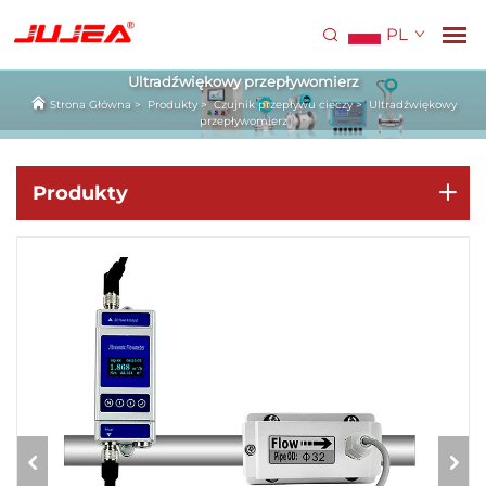
PL
Ultradźwiękowy przepływomierz
Strona Główna
>
Produkty
>
Czujnik przepływu cieczy
>
Ultradźwiękowy
przepływomierz
Produkty