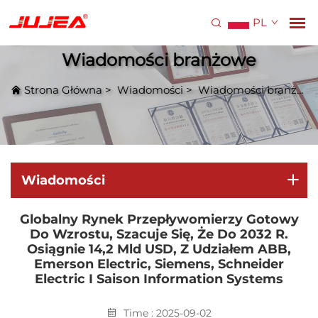
PL
Wiadomości branżowe
Strona Główna
>
Wiadomości
>
Wiadomości branżowe
Wiadomości
Globalny Rynek Przepływomierzy Gotowy
Do Wzrostu, Szacuje Się, Że Do 2032 R.
Osiągnie 14,2 Mld USD, Z Udziałem ABB,
Emerson Electric, Siemens, Schneider
Electric I Saison Information Systems
Time : 2025-09-02