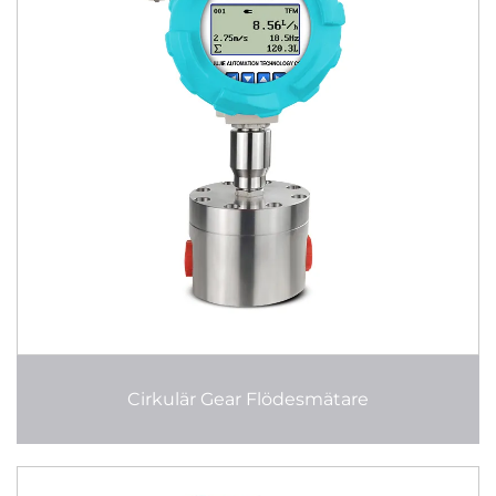
Cirkulär Gear Flödesmätare