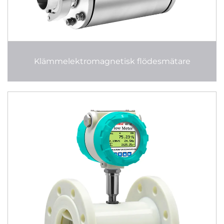
Klämmelektromagnetisk flödesmätare