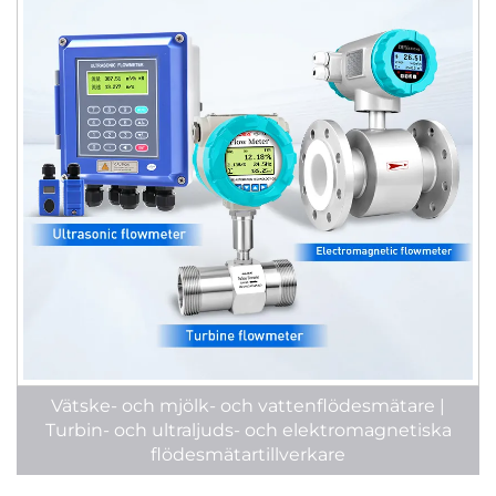
Vätske- och mjölk- och vattenflödesmätare |
Turbin- och ultraljuds- och elektromagnetiska
flödesmätartillverkare