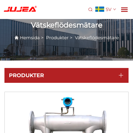
SV
Vätskeflödesmätare
Hemsida
>
Produkter
>
Vätskeflödesmätare
PRODUKTER