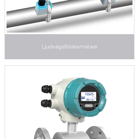
Ljudvågsflödesmätare