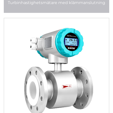
Turbinhastighetsmätare med klämmanslutning