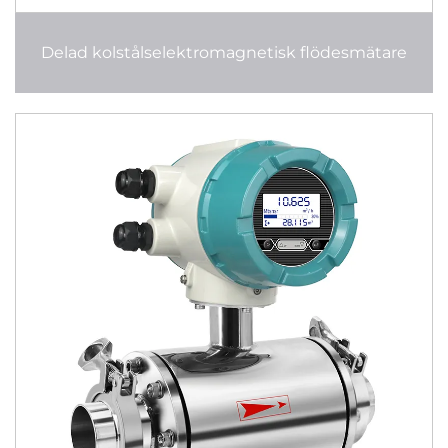
Delad kolstålselektromagnetisk flödesmätare