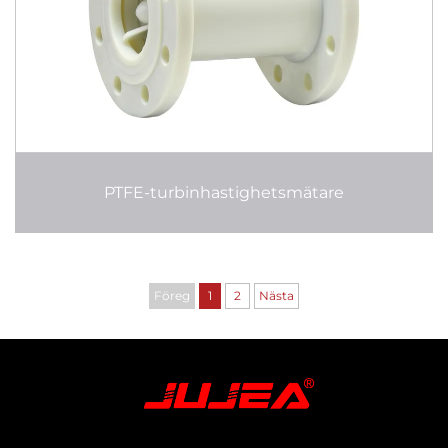
PTFE-turbinhastighetsmätare
Föreg
1
2
Nästa