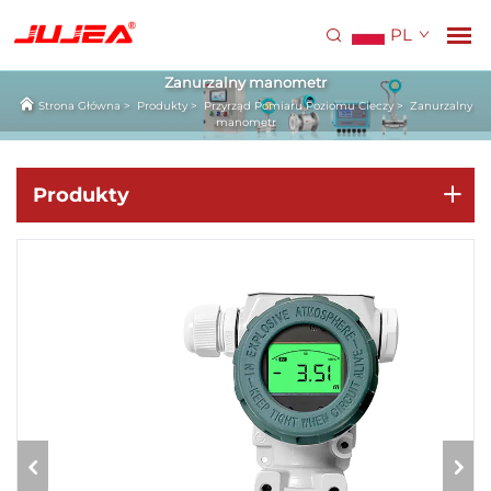
PL
Zanurzalny manometr
Strona Główna
>
Produkty
>
Przyrząd Pomiaru Poziomu Cieczy
>
Zanurzalny
manometr
Produkty