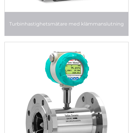
Turbinhastighetsmätare med klämmanslutning