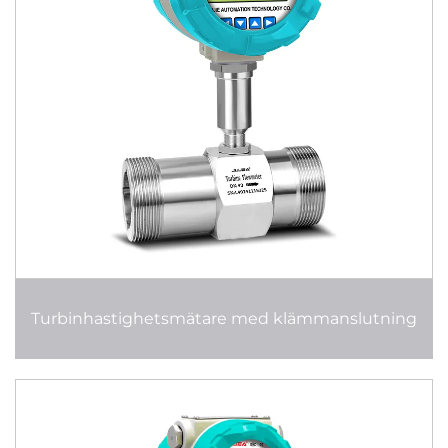
Turbinhastighetsmätare med klämmanslutning