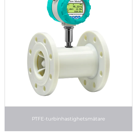
PTFE-turbinhastighetsmätare