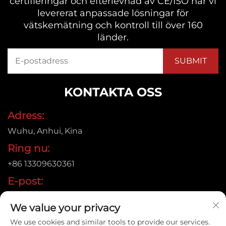
certifieringar och efterlevnad av CE/ISO har vi
levererat anpassade lösningar för
vätskemätning och kontroll till över 160
länder.
KONTAKTA OSS
Adress:
Wuhu, Anhui, Kina
Ring nu:
+86 13309630361
E-post:
[email protected]
We value your privacy
We use cookies and similar tools to provide our services.