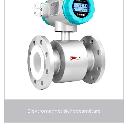
Elektromagnetisk flödesmätare