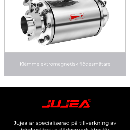
Klämmelektromagnetisk flödesmätare
Jujea är specialiserad på tillverkning av
högkvalitativa flödesprodukter för