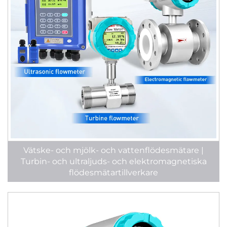
Vätske- och mjölk- och vattenflödesmätare |
Turbin- och ultraljuds- och elektromagnetiska
flödesmätartillverkare