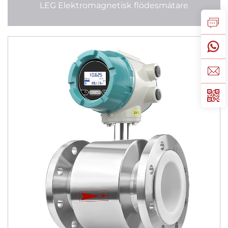
LEG Elektromagnetisk flödesmätare