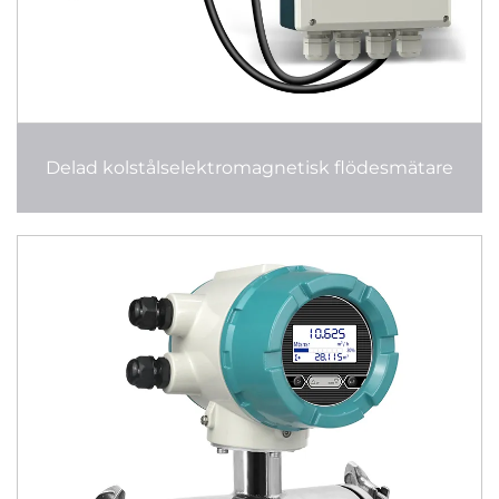
Delad kolstålselektromagnetisk flödesmätare