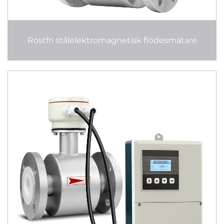
Rostfri stålelektromagnetisk flödesmätare