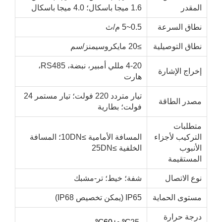
لمقدر
1.6 ميجا باسكال؛ 4.0 ميجا باسكال
طاق السرعة
0.5~5 م/ث
طاق التوصيلية
≥20 مايكروسيمنز/سم
4-20 مللي أمبير، نبضة، RS485،
راج الإشارة
هارت
تيار متردد 220 فولت؛ تيار مستمر 24
صدر الطاقة
فولت؛ بطارية
تطلبات
تركيب لأجزاء
المسافة الأمامية ≥10DN؛ المسافة
أنبوب
الخلفية ≥25DN
لمستقيمة
ع الاتصال
شفة؛ خيط؛ تر-مشبك
ستوى الحماية
IP65 (يمكن تخصيص IP68)
رجة حرارة