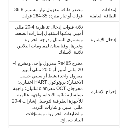
مدادات
مصدر طاقة معزول تيار مستمر 8-36
طاقة العاملة
فولت أو تيار متردد 85-264 فولت
ثلاثة قنوات إدخال تناظرية 4-20 مللي
أمبير، يمكنها استقبال إشارات الضغط
خال الإشارة
ومستوى السائل ودرجة الحرارة
وغيرها، وقناصتان لمقاومات البلاتين
ثلاثية الأسلاك
مخرج Rs485 معزول واحد، ومخرج 4-
20 مللي أمبير أو 0-20 مللي أمبير
معزول واحد (نشط أو سلبي حسب
الاختيار)؛ بروتوكول HART اختياري؛
مخرجان OCT معزolan ثنائيان؛ واجهة
راج الإشارة
تسلسلية ثنائية الاتجاه، واجهة عالمية
للأجهزة الطرفية لتوصيل إشارات 4-20
مللي أمبير، وإشارات التردد،
والطابعات الحرارية، ومسجّلات
البيانات، إلخ.