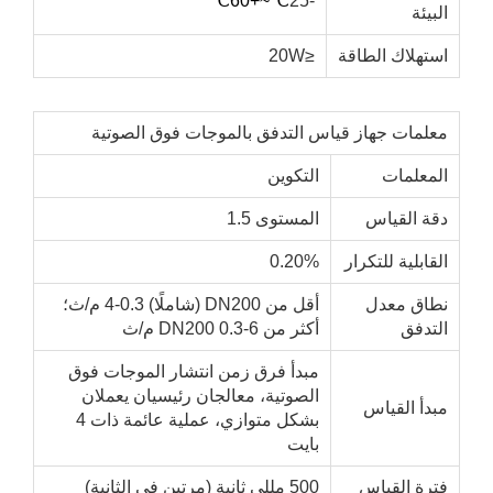
℃
~+60
℃
-25
بيئة
ستهلاك الطاقة
≤20W
علمات جهاز قياس التدفق بالموجات فوق الصوتية
لمعلمات
التكوين
قة القياس
المستوى 1.5
قابلية للتكرار
0.20%
طاق معدل
أقل من DN200 (شاملًا) 0.3-4 م/ث؛
لتدفق
أكثر من DN200 0.3-6 م/ث
مبدأ فرق زمن انتشار الموجات فوق
الصوتية، معالجان رئيسيان يعملان
بدأ القياس
بشكل متوازي، عملية عائمة ذات 4
بايت
ترة القياس
500 مللي ثانية (مرتين في الثانية)