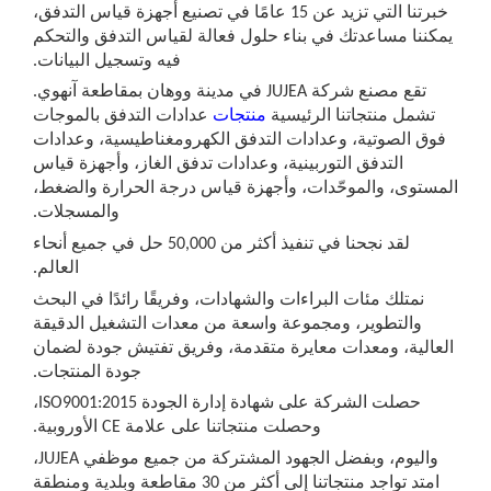
خبرتنا التي تزيد عن 15 عامًا في تصنيع أجهزة قياس التدفق،
كننا مساعدتك في بناء حلول فعالة لقياس التدفق والتحكم
فيه وتسجيل البيانات.
تقع مصنع شركة JUJEA في مدينة ووهان بمقاطعة آنهوي.
تشمل منتجاتنا الرئيسية
منتجات
عدادات التدفق بالموجات
وق الصوتية، وعدادات التدفق الكهرومغناطيسية، وعدادات
التدفق التوربينية، وعدادات تدفق الغاز، وأجهزة قياس
ستوى، والموحّدات، وأجهزة قياس درجة الحرارة والضغط،
والمسجلات.
لقد نجحنا في تنفيذ أكثر من 50,000 حل في جميع أنحاء
العالم.
نمتلك مئات البراءات والشهادات، وفريقًا رائدًا في البحث
والتطوير، ومجموعة واسعة من معدات التشغيل الدقيقة
عالية، ومعدات معايرة متقدمة، وفريق تفتيش جودة لضمان
جودة المنتجات.
حصلت الشركة على شهادة إدارة الجودة ISO9001:2015،
وحصلت منتجاتنا على علامة CE الأوروبية.
واليوم، وبفضل الجهود المشتركة من جميع موظفي JUJEA،
امتد تواجد منتجاتنا إلى أكثر من 30 مقاطعة وبلدية ومنطقة