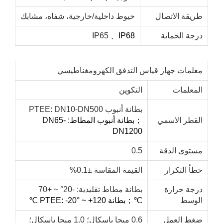
ريقة الاتصال
خيوط داخلية/خارجية، شفاه، مشابك
رجة الحماية
IP68
、
IP65
علمات جهاز قياس التدفق الكهرومغناطيسي
لمعلمات
التكوين
بطانة أنبوب PTEE: DN10-DN500
لقطر الاسمي
；
بطانة أنبوب المطاط: DN65-
DN1200
ستوى الدقة
0.5
أ التكرار
القيمة المقاسة ±0.1%
رجة حرارة
بطانة مطاط تقليدية: -20° ~ +70
لوسط
℃；
بطانة PTEE: -20° ~ +120
℃
غط العمل
0.6 ميجا باسكال؛ 1.0 ميجا باسكال؛