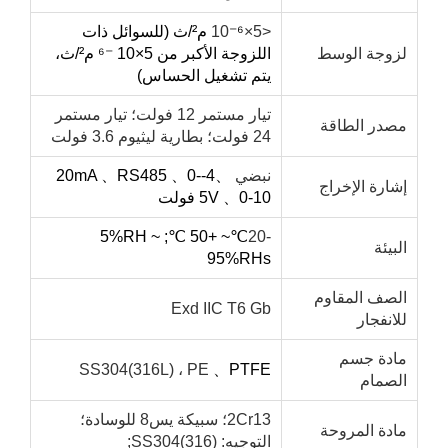
<5×10
⁻⁶
م²/ث (للسوائل ذات
زوجة الوسط
اللزوجة الأكبر من 5×10
⁻⁶
م²/ث،
يتم تشغيل الحساس)
تيار مستمر 12 فولت؛ تيار مستمر
صدر الطاقة
24 فولت؛ بطارية ليثيوم 3.6 فولت
نبضي
、
4-20mA
0-
、
RS485
、
ارة الإخراج
0-10 فولت
、
5V
; 5%RH ~
℃
~ +50
℃
-20
بيئة
95%RHs
لصف المقاوم
Exd IIC T6 Gb
انفجار
ادة جسم
SS304(316L) ، PE
、
PTFE
لصمام
2Cr13؛ سبيكة يس8 للوسادة؛
ادة المروحة
التوجيه: SS304(316);