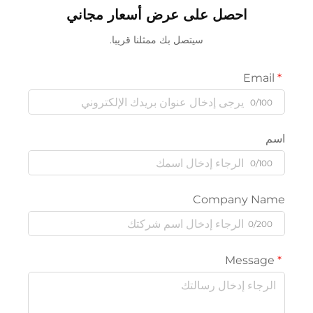
احصل على عرض أسعار مجاني
سيتصل بك ممثلنا قريبا.
Email
0/100
سم
0/100
Company Nam
0/200
Message