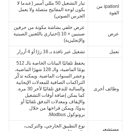
تيار التشغيل 50 مللي أمبير (عندما لا
اipation من
يكون لوحة المفاتيح متصلة ولا يعمل
قوة
الجرس الصوتي)
عرض خلفي بشاشة مكونة من حرفين
رض
صينيين × 10 (اختياري باللغتين الصينية
والإنجليزية)
عمل
تشغيل عبر نافذة بـ 16 زرًا أو 4 أزرار
يحفظ تلقائيًا البيانات الخاصة بالـ 512
يومًا الماضية، والـ 128 شهرًا الماضية،
وعشر السنوات الماضية. ويمكنه تذكّر
التراكمات الصافية للمعدلات الإيجابية
ظائف أخرى
والسالبة للتدفق تلقائيًا لأخر 30 مرة.
كما يمكن إضافة أوقات التشغيل
والإيقاف ومعدلات التدفق تلقائيًا أو
يدويًا، ويمكن قراءتها من خلال
بروتوكول Modbus.
نوع التطبيق الخارجي، والتركيب،
ستشعر