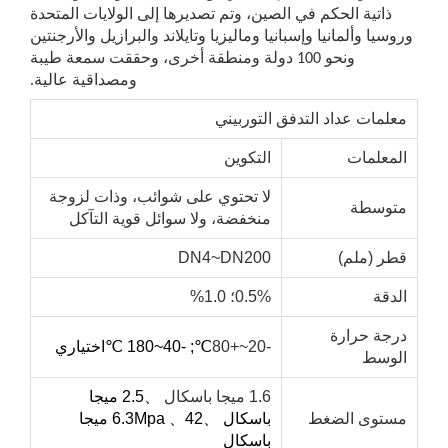
ذاتية الحكم في الصين، وتم تصديرها إلى الولايات المتحدة
سيا وألمانيا وإسبانيا وماليزيا وتايلاند والبرازيل والأرجنتين
ونحو 100 دولة ومنطقة أخرى، وحققت سمعة طيبة
ومصداقية عالية.
لمات عداد التدفق التوربيني
لمعلمات
التكوين
لا تحتوي على شوائب، وذات لزوجة
توسطة
منخفضة، ولا سوائل قوية التآكل
طر (ملم)
DN4~DN200
دقة
0.5%؛ 1.0%
رجة حرارة
-20~+80
℃
; -40~180
℃
اختياري
لوسط
1.6 ميجا باسكال
、
2.5 ميجا
ستوى الضغط
باسكال
、
、
6.3Mpa
42 ميجا
باسكال