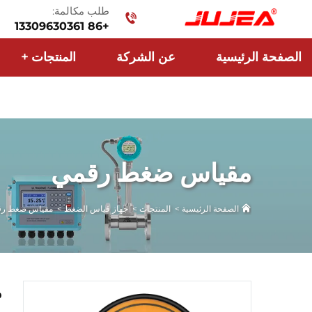
طلب مكالمة:
+86 13309630361
الصفحة الرئيسية
عن الشركة
المنتجات
+
مقياس ضغط رقمي
الصفحة الرئيسية
>
المنتجات
>
جهاز قياس الضغط
>
مقياس ضغط ر
م