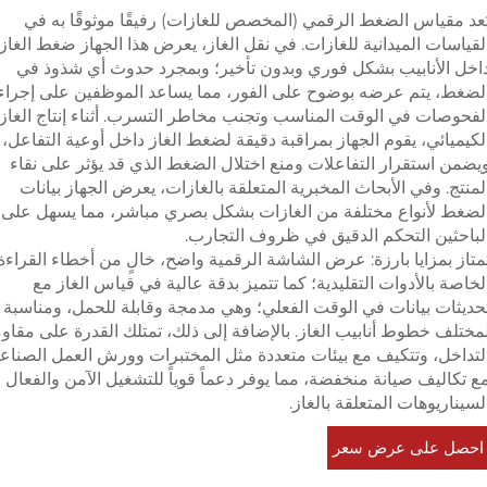
ُعد مقياس الضغط الرقمي (المخصص للغازات) رفيقًا موثوقًا به في
لقياسات الميدانية للغازات. في نقل الغاز، يعرض هذا الجهاز ضغط الغاز
اخل الأنابيب بشكل فوري وبدون تأخير؛ وبمجرد حدوث أي شذوذ في
لضغط، يتم عرضه بوضوح على الفور، مما يساعد الموظفين على إجراء
لفحوصات في الوقت المناسب وتجنب مخاطر التسرب. أثناء إنتاج الغاز
لكيميائي، يقوم الجهاز بمراقبة دقيقة لضغط الغاز داخل أوعية التفاعل،
يضمن استقرار التفاعلات ومنع اختلال الضغط الذي قد يؤثر على نقاء
لمنتج. وفي الأبحاث المخبرية المتعلقة بالغازات، يعرض الجهاز بيانات
لضغط لأنواع مختلفة من الغازات بشكل بصري مباشر، مما يسهل على
لباحثين التحكم الدقيق في ظروف التجارب.
متاز بمزايا بارزة: عرض الشاشة الرقمية واضح، خالٍ من أخطاء القراءة
لخاصة بالأدوات التقليدية؛ كما تتميز بدقة عالية في قياس الغاز مع
حديثات بيانات في الوقت الفعلي؛ وهي مدمجة وقابلة للحمل، ومناسبة
مختلف خطوط أنابيب الغاز. بالإضافة إلى ذلك، تمتلك القدرة على مقاو
لتداخل، وتتكيف مع بيئات متعددة مثل المختبرات وورش العمل الصناعي
ع تكاليف صيانة منخفضة، مما يوفر دعماً قوياً للتشغيل الآمن والفعال 
لسيناريوهات المتعلقة بالغاز.
احصل على عرض سعر