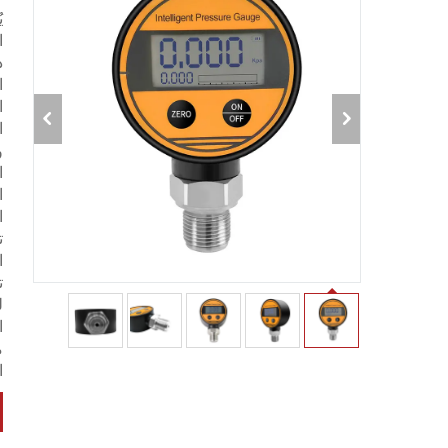
ي
ا
د
ا
ا
ا
و
ا
ا
ا
ت
ا
ت
ل
ا
م
ا