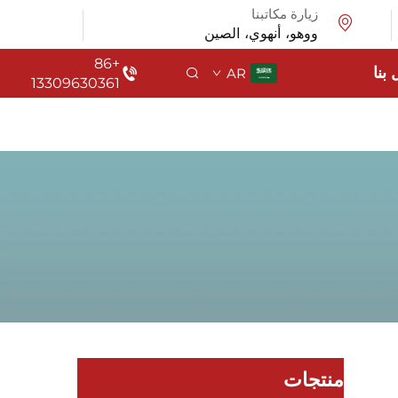
زيارة مكاتبنا
ووهو، أنهوي، الصين
+86
بنا
AR
13309630361
منتجات