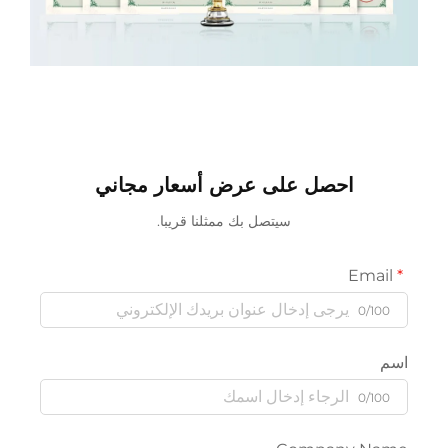
احصل على عرض أسعار مجاني
سيتصل بك ممثلنا قريبا.
Email
0/100
سم
0/100