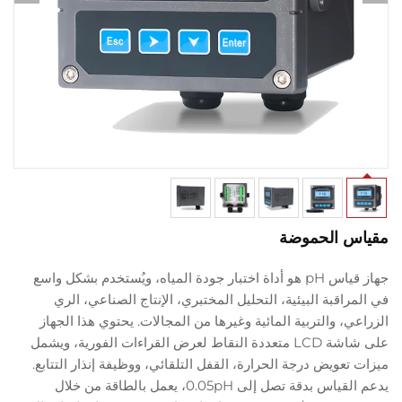
س الحموضة
جهاز قياس pH هو أداة اختبار جودة المياه، ويُستخدم بشكل واسع
راقبة البيئية، التحليل المختبري، الإنتاج الصناعي، الري
ي، والتربية المائية وغيرها من المجالات. يحتوي هذا الجهاز
على شاشة LCD متعددة النقاط لعرض القراءات الفورية، ويشمل
تعويض درجة الحرارة، القفل التلقائي، ووظيفة إنذار التتابع.
يدعم القياس بدقة تصل إلى 0.05pH، يعمل بالطاقة من خلال