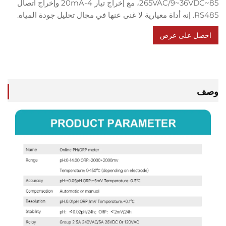
85~265VAC/9~36VDC، مع إخراج تيار 4-20mA وإخراج اتصال
 تحليل جودة المياه.
ل على عرض
سعر