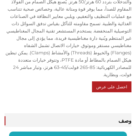
والتدخلات بتردد 60 هرتز/50 هرتز. يُصنع هيكل الصمام من الفولاذ
وم للصدأ، مما يوفر قوة ومتانة عالية، وخصائص صحية تتناسب
ليات التنظيف والتعقيم، ويلبي معايير النظافة في الصناعات
ية والطبية. تسمح مقاومته للتآكل بقياس تدفق السوائل ذات
يلية المنخفضة. يستخدم المستشعر تقنية المجال المغناطيسي
منتظم وبُنية دارة مغناطيسية فريدة، مما يؤدي إلى مجال
يسي مستقر وموثوق. خيارات الاتصال تشمل الشفاه
(Flanges) والخيوط (Threads) والأمشاط (Clamps). يمكن تبطين
هيكل الصمام بالمطاط أو مادة PTFE، وتتوفر خيارات متعددة
للمصادر الكهربائية: 85-265 فولت/45-63 هرتز، وتيار مباشر 24
 وبطارية.
ل على عرض
سعر