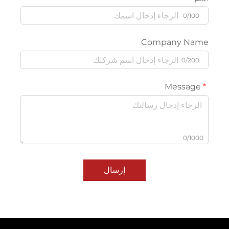
0/100
Company Nam
0/200
Message
0/1000
إرسال