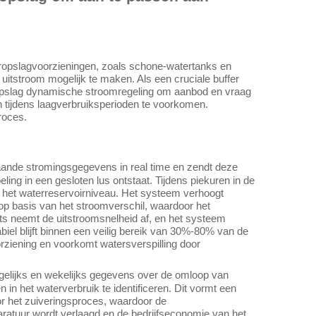
ateropslagvoorzieningen, zoals schone-watertanks en
itstroom mogelijk te maken. Als een cruciale buffer
eropslag dynamische stroomregeling om aanbod en vraag
n tijdens laagverbruiksperioden te voorkomen.
roces.
gaande stromingsgegevens in real time en zendt deze
ng in een gesloten lus ontstaat. Tijdens piekuren in de
an het waterreservoirniveau. Het systeem verhoogt
p basis van het stroomverschil, waardoor het
hts neemt de uitstroomsnelheid af, en het systeem
biel blijft binnen een veilig bereik van 30%-80% van de
oorziening en voorkomt watersverspilling door
agelijks en wekelijks gegevens over de omloop van
 het waterverbruik te identificeren. Dit vormt een
or het zuiveringsproces, waardoor de
paratuur wordt verlaagd en de bedrijfseconomie van het