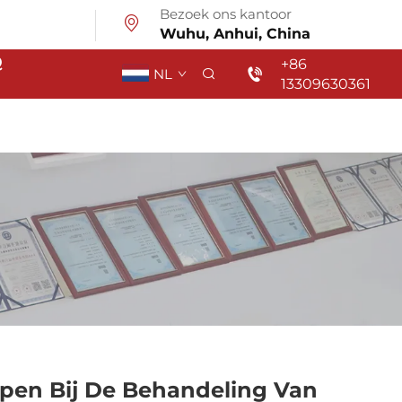
Bezoek ons kantoor
Wuhu, Anhui, China
Q
+86
NL
13309630361
pen Bij De Behandeling Van