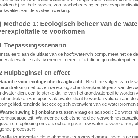
rokken bij het hele proces, van bronbeheersing en procesoptimalisatie
r kwaliteit van de systeemwerking.
1) Methode 1: Ecologisch beheer van de wate
verexploitatie te voorkomen
1 Toepassingsscenario
nstalleerd aan de uitlaat van de hoofdwaterwin pomp, meet het de de
ervlaktewater zoals rivieren en meren, of uit diepe grondwaterputten.
2 Hulpbeginsel en effect
 Garantie voor ecologische draagkracht
: Realtime volgen van de w
eronttrekking niet boven de ecologische draagkrachtgrens van de wate
ndwater dient een te sterke daling van het grondwaterpeil te worden
 het onttrekken van oppervlaktewater dient te worden voldaan aan de 
oomgebied, teneinde het ecologisch evenwicht van de waterbronnen 
 Waarschuwing bij onbalans tussen vraag en aanbod
: De waterin
veringscapaciteit. Wanneer de debietsnelheid de verwerkingscapacit
even om ophoping en verslechtering van ruw water te voorkomen, of on
lgende processen;
Snelle foutlocatie
: Houd abnormale stroomschommelingen in de gaten