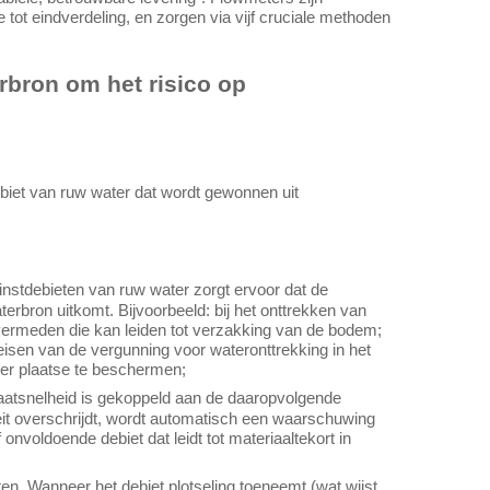
 tot eindverdeling, en zorgen via vijf cruciale methoden
rbron om het risico op
biet van ruw water dat wordt gewonnen uit
instdebieten van ruw water zorgt ervoor dat de
rbron uitkomt. Bijvoorbeeld: bij het onttrekken van
 vermeden die kan leiden tot verzakking van de bodem;
eisen van de vergunning voor wateronttrekking in het
ter plaatse te beschermen;
laatsnelheid is gekoppeld aan de daaropvolgende
eit overschrijdt, wordt automatisch een waarschuwing
voldoende debiet dat leidt tot materiaaltekort in
. Wanneer het debiet plotseling toeneemt (wat wijst