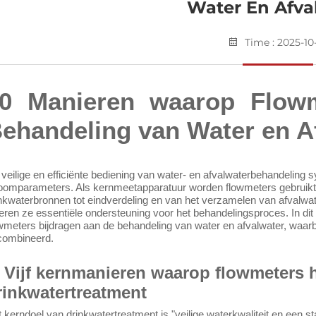
Water En Afva
Time : 2025-10
0 Manieren waarop Flowm
ehandeling van Water en A
veilige en efficiënte bediening van water- en
afvalwaterbehandeling
s
oomparameters. Als kernmeetapparatuur worden flowmeters gebruikt
nkwaterbronnen tot eindverdeling en van het verzamelen van afvalwate
eren ze essentiële ondersteuning voor het behandelingsproces. In dit
wmeters bijdragen aan de behandeling van water en afvalwater, waa
combineerd.
. Vijf kernmanieren waarop flowmeters h
rinkwatertreatment
 kerndoel van drinkwatertreatment is "veilige waterkwaliteit en een st