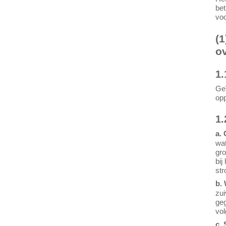
bet
voo
(
o
1.
Geï
opp
1.
a.
wat
gro
bij
str
b.
zui
geg
vo
c. 