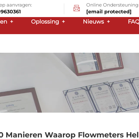
ep aanvragen:
Online Ondersteuning
09630361
[email protected]
ten
+
Oplossing
+
Nieuws
+
FA
0 Manieren Waarop Flowmeters Hel