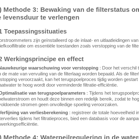
) Methode 3: Bewaking van de filterstatus o
e levensduur te verlengen
1 Toepassingssituaties
rstroommeters zijn geïnstalleerd op de inlaat- en uitlaatleidingen van 
iefkoolfiltratie om essentiële toestanden zoals verstopping van de fil
2 Werkingsprincipe en effect
 Nauwkeurige waarschuwing voor verstopping
: Door het verschil 
 de mate van vervuiling van de filterlaag worden bepaald. Als de filt
stopping veroorzaakt, kan het terugspoelproces tijdig worden gestar
laatwater te hoog wordt door verminderde filtratie-efficiëntie.
 Optimalisatie van terugspoelparameters
: Tijdens het terugspoelp
elwaterstroom en houdt deze binnen een redelijk bereik, zodat te hog
oldoende stromen geen onvolledige spoeling veroorzaken.
Verfijning van verliesberekening
: registreer de totale hoeveelheid i
erverlies tijdens het filtratieproces, bied een databasis voor de aa
werkingsefficiëntie.
) Methode 4: Waterpeilregulering in de wat