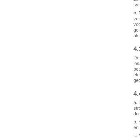
sys
c.
ver
voo
gel
afs
4.
De 
los
bep
ele
gec
4.
a. 
st
doo
b. 
en 
c. 