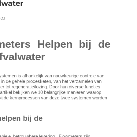
lwater
-23
eters Helpen bij de
fvalwater
ystemen is afhankelijk van nauwkeurige controle van
 in de gehele procesketen, van het verzamelen van
r tot regeneratie/lozing. Door hun diverse functies
 artikel bekijken we 10 belangrijke manieren waarop
rbij de kernprocessen van deze twee systemen worden
elpen bij de
abiele, betrouwbare levering". Flowmeters zijn