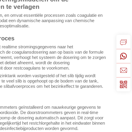
en te verlagen
n, en omvat essentiële processen zoals coagulatie en
, zodat een dynamische aanpassing van chemische
soptimalisatie.
roces
dt realtime stromingsgegevens naar het
ch de coagulansdosering aan op basis van de formule
eneemt, verhoogt het systeem de dosering om te zorgen
et debiet afneemt, wordt de dosering
eit door restcoagulans te voorkomen.
inktank worden vastgesteld of het slib tijdig wordt
er te veel slib is opgehoopt op de bodem van de tank,
e slibafvoerproces om het bezinkeffect te garanderen.
roommeters geïnstalleerd om nauwkeurige gegevens te
oordioxide. De doorstroommeters geven in real-time
omp de dosering automatisch aanpast. Dit zorgt voor
gelijkertijd het restchlorgehalte in het eindwater binnen
 desinfectiebijproducten worden gevormd.