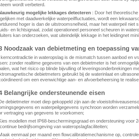
teem wordt verbeterd.
 Nauwkeurig mogelijke lekkages detecteren
: Door het theoretische
gelijken met daadwerkelijke waterpeilfluctuaties, wordt een lekwaa
rtdurend hoger is dan de uitstroomsnelheid, maar het waterpeil niet sig
uids- en lichtsignaal, zodat operationeel personeel scheuren in watero
luiters kan onderzoeken, wat uiteindelijk lekkage in het leidingnet min
3 Noodzaak van debietmeting en toepassing va
kerncontradictie in wateropslag is de mismatch tussen aanbod en vraa
sen: zonder realtime gegevens van een debietmeter is het onmogelij
alen, wat het risico op blinde bijvulling of leveringsonderbrekingen 
ktromagnetische debietmeters gebruikt bij de waterinlaat en ultrason
oördineerd om een evenwichtige aan- en afvoerbeheersing te realise
4 Belangrijke ondersteunende eisen
De debietmeter moet diep gekoppeld zijn aan de vloeistofniveausens
romingsgegevens en waterpeilgegevens synchroon worden verzameld 
r vertraging van gegevens te voorkomen;
Kies modellen met IP68-beschermingsgraad en ondersteuning voor 24 u
continue bedrijfsomgeving van wateropslagfaciliteiten;
Maak eenmaal per maand een flowcalibratiemechanisme op, controlee