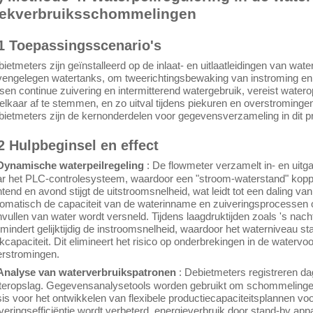
iekverbruiksschommelingen
1 Toepassingsscenario's
ietmeters zijn geïnstalleerd op de inlaat- en uitlaatleidingen van w
engelegen watertanks, om tweerichtingsbewaking van instroming en u
sen continue zuivering en intermitterend watergebruik, vereist wat
elkaar af te stemmen, en zo uitval tijdens piekuren en overstrominge
ietmeters zijn de kernonderdelen voor gegevensverzameling in dit p
2 Hulpbeginsel en effect
 Dynamische waterpeilregeling
: De flowmeter verzamelt in- en uit
r het PLC-controlesysteem, waardoor een "stroom-waterstand" koppeli
tend en avond stijgt de uitstroomsnelheid, wat leidt tot een daling v
omatisch de capaciteit van de waterinname en zuiveringsprocessen o
vullen van water wordt versneld. Tijdens laagdruktijden zoals 's nac
mindert gelijktijdig de instroomsnelheid, waardoor het waterniveau sta
kcapaciteit. Dit elimineert het risico op onderbrekingen in de waterv
erstromingen.
 Analyse van waterverbruikspatronen
: Debietmeters registreren d
eropslag. Gegevensanalysetools worden gebruikt om schommelingen in
is voor het ontwikkelen van flexibele productiecapaciteitsplannen vo
veringsefficiëntie wordt verbeterd, energieverbruik door stand-by ap