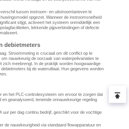
 verschil tussen instroom- en uitstroomtarieven te
rschuwingsmodel opgezet. Wanneer de instroomsnelheid
nificant stijgt, activeert het systeem onmiddellijk een
pslagfaciliteiten, lekkende pijpverbindingen of defecte
imaliseert.
n debietmeters
g. Stroommeting is cruciaal om dit conflict op te
k om nauwkeurig de oorzaak van waterpeilvariaties te
met zich meebrengt. In de praktijk worden hoogwaardige
e debietmeters bij de wateruitlaat. Hun gegevens worden
ren.
or en het PLC-controlesysteem om ervoor te zorgen dat
en geanalyseerd, teneinde onnauwkeurige regeling
ur per dag continu bedrijf, geschikt voor de vochtige
r de nauwkeurigheid via standaard flowapparatuur en