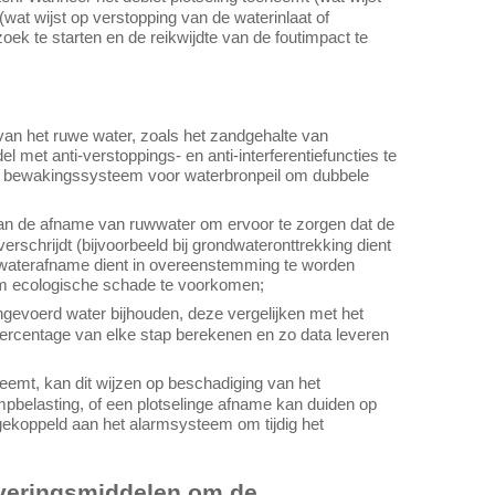
(wat wijst op verstopping van de waterinlaat of
ek te starten en de reikwijdte van de foutimpact te
n het ruwe water, zoals het zandgehalte van
l met anti-verstoppings- en anti-interferentiefuncties te
et bewakingssysteem voor waterbronpeil om dubbele
an de afname van ruwwater om ervoor te zorgen dat de
rschrijdt (bijvoorbeeld bij grondwateronttrekking dient
tewaterafname dient in overeenstemming te worden
om ecologische schade te voorkomen;
angevoerd water bijhouden, deze vergelijken met het
percentage van elke stap berekenen en zo data leveren
eemt, kan dit wijzen op beschadiging van het
pbelasting, of een plotselinge afname kan duiden op
gekoppeld aan het alarmsysteem om tijdig het
iveringsmiddelen om de