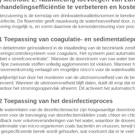
handelingsefficiëntie te verbeteren en kost
erzuivering is de kernstap om drinkwaterkwaliteitsnormen te bereike
infectie. De flowmeter geeft nauwkeurig de waterhoeveelheid door
ering mogelijk is, en vormt daarmee de kernondersteuning voor proce
1 Toepassing van coagulatie- en sedimentatiep
 debietmeter geïnstalleerd in de inlaatleiding van de bezinktank zen
eringscontrolesysteem voor coagulans. Het systeem past automatis
biet x streefconcentratie". Wanneer de doorstroom van ruw water to
 fijne zwevende stoffen volledig agglomereren tot vlokken. Wanneer h
novereenkomstig verlaagd om mogelijke risico's voor de waterkwalit
elijkertijd kan door het monitoren van de uitstroomsnelheid van de bez
evoerd. Wanneer de uitstroomsnelheid blijft dalen, duidt dit erop dat 
rdoor het stromingsoppervlak afneemt. Dit activeert het automatisch
2 Toepassing van het desinfectieproces
de waterinlaten van de desinfectiereactor zijn hoogwaardige doorst
eren voor de toevoeging van desinfectiemiddelen zoals chloor en chl
dback over volumeveranderingen van het water, waardoor de doseerp
eliminatie van micro-organismen zoals bacteriën en virussen, terwijl te
 gespecificeerde bereik wordt gehouden, wat voorkomt dat er te veel