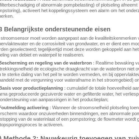
filterbeschadiging of abnormale pompbelasting) of plotseling afneemt 
pstoring), activeert het koppelingssysteem een alarm om het onderzo
perken.
3 Belangrijkste ondersteunende eisen
stroomsensor moet worden aangepast aan de kwaliteitskenmerken va
ervlaktewater en de corrosiviteit van grondwater, en er dient een mode
den geselecteerd; tegelijkertijd moet deze worden gekoppeld aan h
eling van debiet en waterpeil te realiseren.
 Bescherming en regeling van de waterbron
: Realtime bewaking v
trekkingsnelheid de ecologische draagkracht van de waterbron niet ove
 te sterke daling van het peil te worden vermeden, en bij oppervlak
handeld met de vergunning voor waterafname in het stroomgebied) 
 Basis voor productieplanning
: cumulatief de totale hoeveelheid a
rna geproduceerde gezuiverde water en gefilterde water, het verlies
 ondersteuning van aanpassingen in het productieplan;
 Foutmelding activering
: Wanneer de stroomsnelheid plotseling toen
terscherm waardoor onzuiverheden binnendringen, een abnormale pom
stopping van de waterinlaat of een pompstoring; de flowmeter wordt 
topsporingsproces te activeren.
2) Methode 2: Nauwkeurig toevoegen van zu