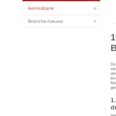
Kennisbank
Branche nieuws
1
B
De 
str
dri
lev
flo
ge
1
d
Het