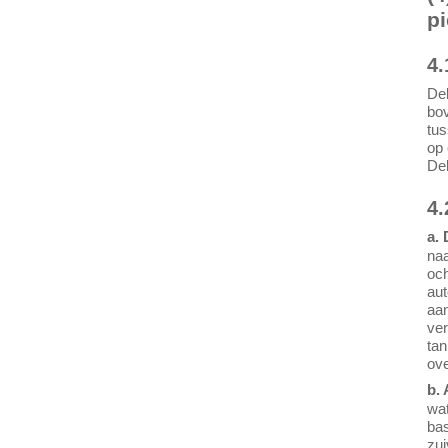
p
4.
Deb
bov
tus
op 
Deb
4.
a.
naa
och
aut
aan
ver
tan
ov
b.
wat
bas
zui