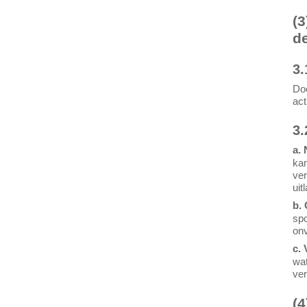
(3
d
3.
Doo
act
3.
a.
kan
ver
uit
b.
spo
onv
c. 
wat
ver
(4