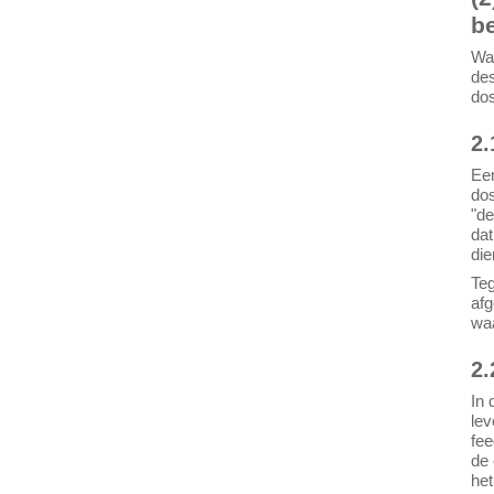
be
Wat
des
dos
2.
Een
dos
"de
dat
die
Teg
afg
waa
2.
In 
lev
fee
de 
het