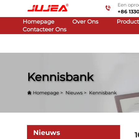
Een opro
+86 133
Homepage
Over Ons
Produc
Contacteer Ons
Kennisbank
Homepage
>
Nieuws
>
Kennisbank
Nieuws
1