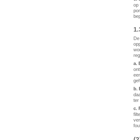
op 
pom
be
1.
De 
opp
wor
reg
a.
ont
een
ge
b.
daa
ter
c.
fil
ver
fou
(