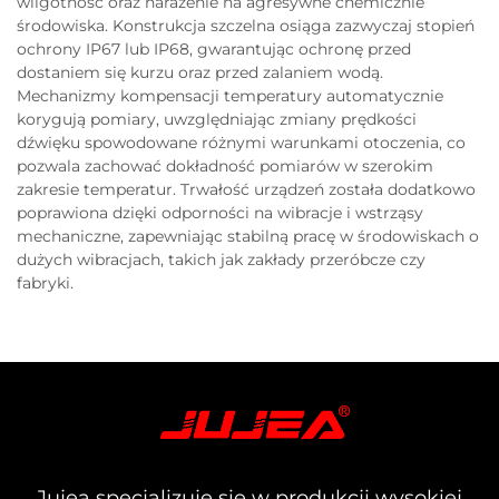
wilgotność oraz narażenie na agresywne chemicznie
środowiska. Konstrukcja szczelna osiąga zazwyczaj stopień
ochrony IP67 lub IP68, gwarantując ochronę przed
dostaniem się kurzu oraz przed zalaniem wodą.
Mechanizmy kompensacji temperatury automatycznie
korygują pomiary, uwzględniając zmiany prędkości
dźwięku spowodowane różnymi warunkami otoczenia, co
pozwala zachować dokładność pomiarów w szerokim
zakresie temperatur. Trwałość urządzeń została dodatkowo
poprawiona dzięki odporności na wibracje i wstrząsy
mechaniczne, zapewniając stabilną pracę w środowiskach o
dużych wibracjach, takich jak zakłady przeróbcze czy
fabryki.
Jujea specjalizuje się w produkcji wysokiej