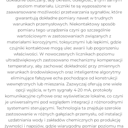
dokładnie obliczany, aby określić odległość, a tym samym
poziom materiału. Liczniki te są wyposażone w
zaawansowane możliwości przetwarzania sygnałów, które
gwarantują dokładne pomiary nawet w trudnych
warunkach przemysłowych. Niekontaktowy sposób
pomiaru tego urządzenia czyni go szczególnie
wartościowym w zastosowaniach związanych z
materiałami korozyjnymi, toksycznymi lub lepkimi, gdzie
czujniki kontaktowe mogą ulec awarii lub pogorszeniu
właściwości. W nowoczesnych licznikach poziomu
ultradźwiękowych zastosowano mechanizmy kompensacji
temperatury, aby zachować dokładność przy zmiennych
warunkach środowiskowych oraz inteligentne algorytmy
eliminujące fałszywe echa pochodzące od konstrukcji
wewnętrznych lub mieszania. Zazwyczaj oferują one wiele
opcji wyjścia, w tym sygnały 4-20 mA, protokoły
komunikacyjne cyfrowe oraz wyświetlacze lokalne, co czyni
je uniwersalnymi pod względem integracji z różnorodnymi
systemami sterującymi. Technologia ta znajduje szerokie
zastosowanie w różnych gałęziach przemysłu, od instalacji
uzdatniania wody i zakładów chemicznych po produkcję
żywności i napojów, gdzie wiarygodny pomiar poziomu ma