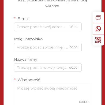
Nasz przedstawiciel skontaktuje się z Tobą
wkrótce.
E-mail
0/100
Imię i nazwisko
0/100
Nazwa firmy
0/200
Wiadomość
0/1000