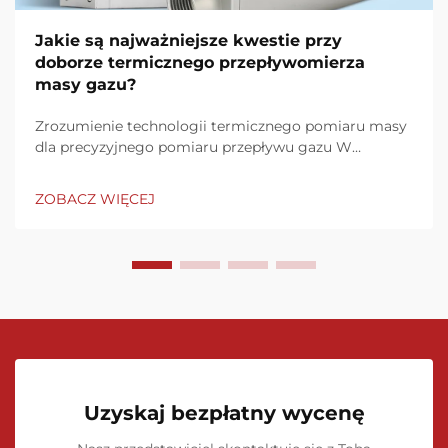
Jakie są najważniejsze kwestie przy
doborze termicznego przepływomierza
masy gazu?
Zrozumienie technologii termicznego pomiaru masy
dla precyzyjnego pomiaru przepływu gazu W
nowoczesnych procesach przemysłowych dokładny
pomiar przepływu gazu jest kluczowy dla utrzymania
ZOBACZ WIĘCEJ
efektywności, kontroli jakości oraz zgodności z
przepisami. Termiczne przepływomierze masy gazu
mają...
Uzyskaj bezpłatny wycenę