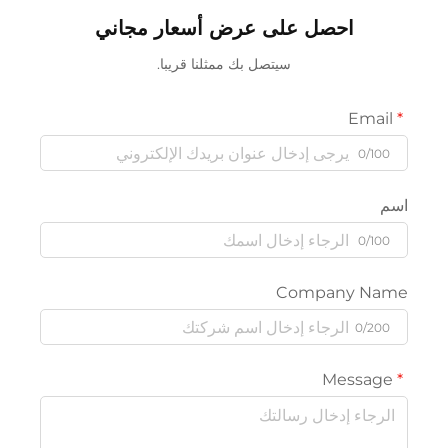
احصل على عرض أسعار مجاني
سيتصل بك ممثلنا قريبا.
Email
0/100
سم
0/100
Company Nam
0/200
Message