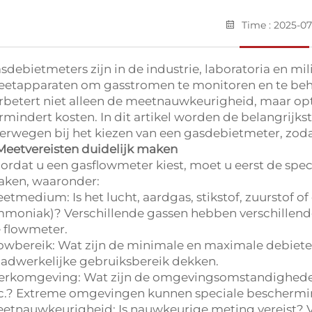
Time : 2025-07
sdebietmeters zijn in de industrie, laboratoria en mi
etapparaten om gasstromen te monitoren en te beher
rbetert niet alleen de meetnauwkeurigheid, maar opt
rmindert kosten. In dit artikel worden de belangrijk
erwegen bij het kiezen van een gasdebietmeter, zo
 Meetvereisten duidelijk maken
ordat u een gasflowmeter kiest, moet u eerst de spec
ken, waaronder:
etmedium: Is het lucht, aardgas, stikstof, zuurstof of
moniak)? Verschillende gassen hebben verschillende
 flowmeter.
owbereik: Wat zijn de minimale en maximale debiete
adwerkelijke gebruiksbereik dekken.
rkomgeving: Wat zijn de omgevingsomstandigheden 
c.? Extreme omgevingen kunnen speciale beschermin
etnauwkeurigheid: Is nauwkeurige meting vereist? 