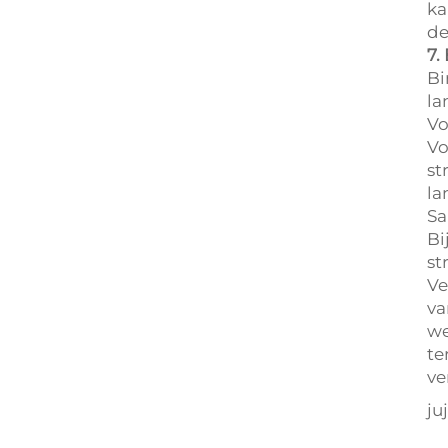
ka
de
7.
Bi
la
Vo
Vo
st
la
Sa
Bi
st
Ve
va
we
te
ve
ju