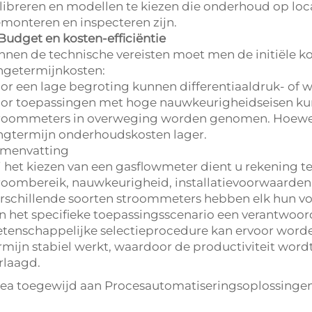
libreren en modellen te kiezen die onderhoud op loc
monteren en inspecteren zijn.
 Budget en kosten-efficiëntie
nnen de technische vereisten moet men de initiële 
ngetermijnkosten:
or een lage begroting kunnen differentiaaldruk- of
or toepassingen met hoge nauwkeurigheidseisen kun
roommeters in overweging worden genomen. Hoewel de 
ngtermijn onderhoudskosten lager.
menvatting
j het kiezen van een gasflowmeter dient u rekening
roombereik, nauwkeurigheid, installatievoorwaarden
rschillende soorten stroommeters hebben elk hun voo
n het specifieke toepassingsscenario een verantwoo
tenschappelijke selectieprocedure kan ervoor word
rmijn stabiel werkt, waardoor de productiviteit word
rlaagd.
jea
toegewijd aan Procesautomatiseringsoplossinge