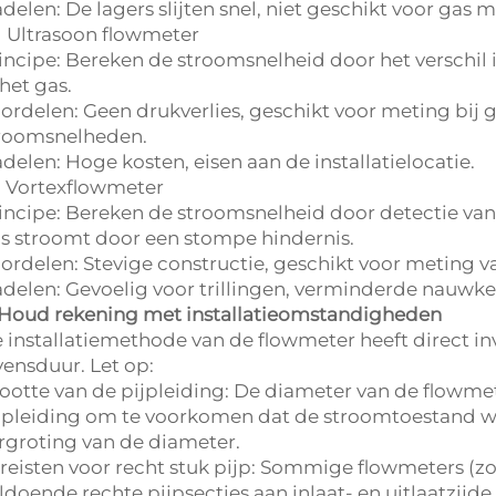
delen: De lagers slijten snel, niet geschikt voor gas me
) Ultrasoon flowmeter
incipe: Bereken de stroomsnelheid door het verschil 
 het gas.
ordelen: Geen drukverlies, geschikt voor meting bij
roomsnelheden.
delen: Hoge kosten, eisen aan de installatielocatie.
) Vortexflowmeter
incipe: Bereken de stroomsnelheid door detectie van
s stroomt door een stompe hindernis.
ordelen: Stevige constructie, geschikt voor meting
delen: Gevoelig voor trillingen, verminderde nauwke
 Houd rekening met installatieomstandigheden
 installatiemethode van de flowmeter heeft direct 
vensduur. Let op:
ootte van de pijpleiding: De diameter van de flow
jpleiding om te voorkomen dat de stroomtoestand wo
rgroting van de diameter.
reisten voor recht stuk pijp: Sommige flowmeters (zo
ldoende rechte pijpsecties aan inlaat- en uitlaatzijd