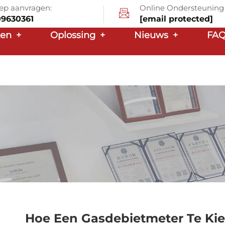
ep aanvragen:
Online Ondersteuning
09630361
[email protected]
ten
+
Oplossing
+
Nieuws
+
FA
Hoe Een Gasdebietmeter Te Kiez