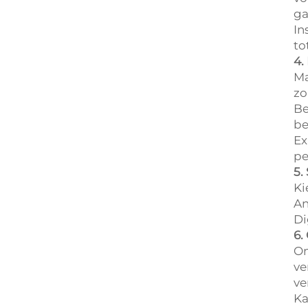
ga
In
to
4.
Ma
zo
Be
be
Ex
pe
5.
Ki
An
Di
6.
On
ve
ve
Ka