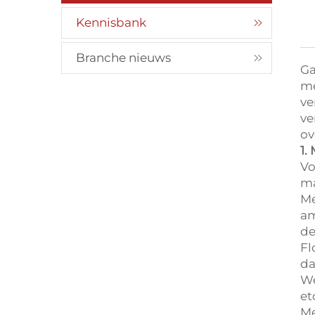
Kennisbank
Branche nieuws
Ga
me
ve
ve
ov
1.
Vo
ma
Me
am
de
Fl
da
We
et
Me