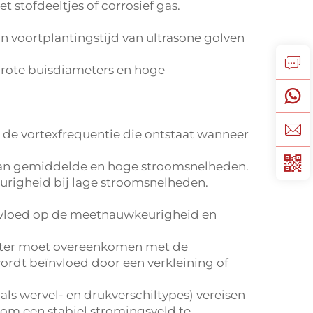
t stofdeeltjes of corrosief gas.
in voortplantingstijd van ultrasone golven
 grote buisdiameters en hoge
 de vortexfrequentie die ontstaat wanneer
 van gemiddelde en hoge stroomsnelheden.
urigheid bij lage stroomsnelheden.
invloed op de meetnauwkeurigheid en
meter moet overeenkomen met de
rdt beïnvloed door een verkleining of
als wervel- en drukverschiltypes) vereisen
e om een stabiel stromingsveld te