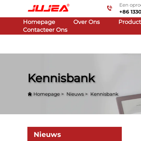
Een opro
+86 133
Homepage
Over Ons
Produc
Contacteer Ons
Kennisbank
Homepage
>
Nieuws
>
Kennisbank
Nieuws