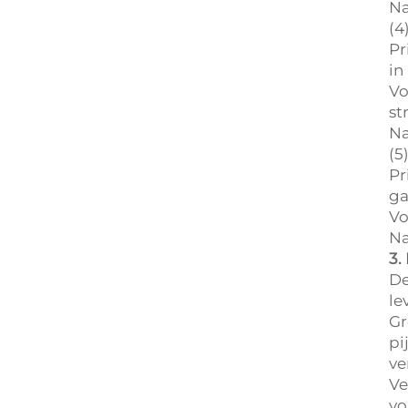
Na
(4
Pr
in
Vo
st
Na
(5
Pr
ga
Vo
Na
3.
De
le
Gr
pi
ve
Ve
vo