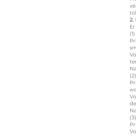
ve
to
2.
Er
(1
Pr
sm
Vo
te
Na
(2
Pr
wo
Vo
de
Na
(3
Pr
Vo