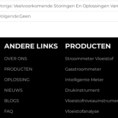
Vorige:
Veelvoorkomende Storingen En Oplossingen Van
Volgende:
Geen
ANDERE LINKS
PRODUCTEN
OVER ONS
Stroommeter Vloeistof
PRODUCTEN
Gasstroommeter
OPLOSSING
Intelligente Meter
NIEUWS
Drukinstrument
BLOGS
Vloeistofniveauinstrume
FAQ
Vloeistofanalyse