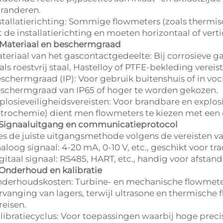
randeren.
stallatierichting: Sommige flowmeters (zoals thermi
t de installatierichting en moeten horizontaal of vert
 Materiaal en beschermgraad
teriaal van het gascontactgedeelte: Bij corrosieve g
als roestvrij staal, Hastelloy of PTFE-bekleding vereist
schermgraad (IP): Voor gebruik buitenshuis of in v
schermgraad van IP65 of hoger te worden gekozen.
plosieveiligheidsvereisten: Voor brandbare en explos
trochemie) dient men flowmeters te kiezen met een ex
 Signaaluitgang en communicatieprotocol
es de juiste uitgangsmethode volgens de vereisten v
aloog signaal: 4-20 mA, 0-10 V, etc., geschikt voor t
gitaal signaal: RS485, HART, etc., handig voor afst
 Onderhoud en kalibratie
derhoudskosten: Turbine- en mechanische flowmeter
rvanging van lagers, terwijl ultrasone en thermische
reisen.
libratiecyclus: Voor toepassingen waarbij hoge precisi