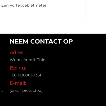
 Een Vortexdebietmeter
NEEM CONTACT OP
Adres:
Wuhu, Anhui, China
Bel nu:
+86 13309630361
E-mail:
nt
[email protected]