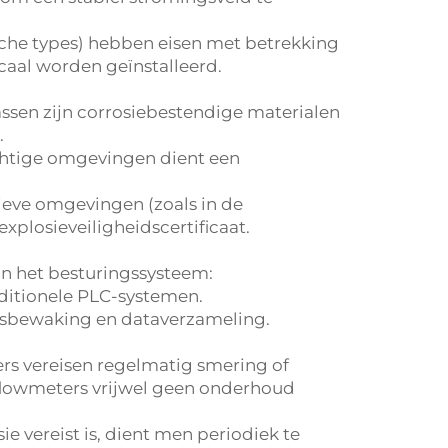
sche types) hebben eisen met betrekking
icaal worden geïnstalleerd.
assen zijn corrosiebestendige materialen
.
ochtige omgevingen dient een
ieve omgevingen (zoals in de
plosieveiligheidscertificaat.
an het besturingssysteem:
raditionele PLC-systemen.
andsbewaking en dataverzameling.
s vereisen regelmatig smering of
 flowmeters vrijwel geen onderhoud
e vereist is, dient men periodiek te