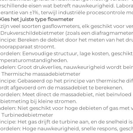
rschillende eisen wat betreft nauwkeurigheid. Labora
lerantie van ±1%, terwijl industriële procescontrole m
 Kies het juiste type flowmeter
 zijn veel soorten gasflowmeters, elk geschikt voor ver
) Drukverschildebietmeter (zoals een diafragmameter,
incipe: Bereken de debiet door het meten van het dru
oorapparaat stroomt.
ordelen: Eenvoudige structuur, lage kosten, geschikt
mperaturomstandigheden.
delen: Groot drukverlies, nauwkeurigheid wordt beï
) Thermische massadebietmeter
incipe: Gebaseerd op het principe van thermische di
rdt afgevoerd om de massadebiet te berekenen.
ordelen: Meet direct de massadebiet, niet beïnvloed
bietmeting bij kleine stromen.
delen: Niet geschikt voor hoge debieten of gas met 
) Turbinedebietmeter
incipe: Het gas drijft de turbine aan, en de snelheid 
ordelen: Hoge nauwkeurigheid, snelle respons, gesch