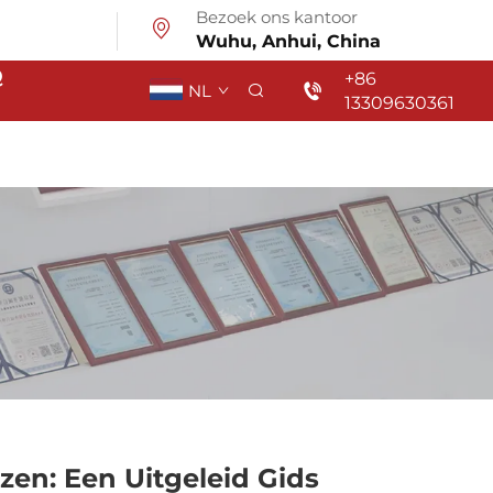
Bezoek ons kantoor
Wuhu, Anhui, China
Q
+86
NL
13309630361
en: Een Uitgeleid Gids