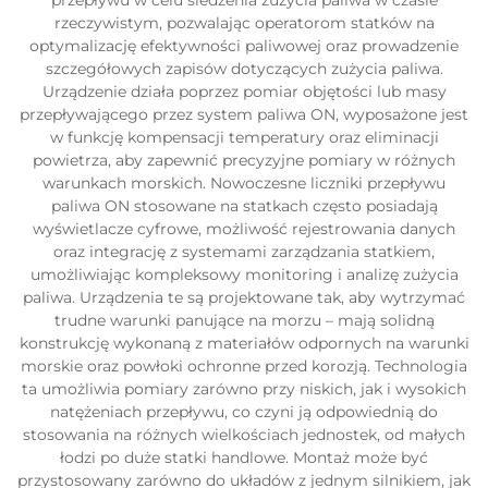
przepływu w celu śledzenia zużycia paliwa w czasie
rzeczywistym, pozwalając operatorom statków na
optymalizację efektywności paliwowej oraz prowadzenie
szczegółowych zapisów dotyczących zużycia paliwa.
Urządzenie działa poprzez pomiar objętości lub masy
przepływającego przez system paliwa ON, wyposażone jest
w funkcję kompensacji temperatury oraz eliminacji
powietrza, aby zapewnić precyzyjne pomiary w różnych
warunkach morskich. Nowoczesne liczniki przepływu
paliwa ON stosowane na statkach często posiadają
wyświetlacze cyfrowe, możliwość rejestrowania danych
oraz integrację z systemami zarządzania statkiem,
umożliwiając kompleksowy monitoring i analizę zużycia
paliwa. Urządzenia te są projektowane tak, aby wytrzymać
trudne warunki panujące na morzu – mają solidną
konstrukcję wykonaną z materiałów odpornych na warunki
morskie oraz powłoki ochronne przed korozją. Technologia
ta umożliwia pomiary zarówno przy niskich, jak i wysokich
natężeniach przepływu, co czyni ją odpowiednią do
stosowania na różnych wielkościach jednostek, od małych
łodzi po duże statki handlowe. Montaż może być
przystosowany zarówno do układów z jednym silnikiem, jak