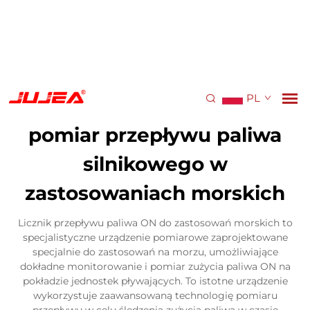
PL
pomiar przepływu paliwa
silnikowego w
zastosowaniach morskich
Licznik przepływu paliwa ON do zastosowań morskich to
specjalistyczne urządzenie pomiarowe zaprojektowane
specjalnie do zastosowań na morzu, umożliwiające
dokładne monitorowanie i pomiar zużycia paliwa ON na
pokładzie jednostek pływających. To istotne urządzenie
wykorzystuje zaawansowaną technologię pomiaru