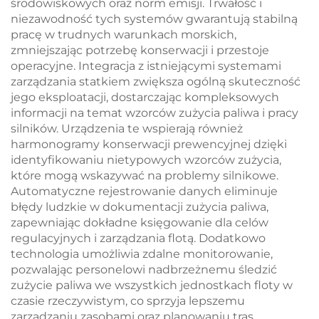
środowiskowych oraz norm emisji. Trwałość i
niezawodność tych systemów gwarantują stabilną
pracę w trudnych warunkach morskich,
zmniejszając potrzebę konserwacji i przestoje
operacyjne. Integracja z istniejącymi systemami
zarządzania statkiem zwiększa ogólną skuteczność
jego eksploatacji, dostarczając kompleksowych
informacji na temat wzorców zużycia paliwa i pracy
silników. Urządzenia te wspierają również
harmonogramy konserwacji prewencyjnej dzięki
identyfikowaniu nietypowych wzorców zużycia,
które mogą wskazywać na problemy silnikowe.
Automatyczne rejestrowanie danych eliminuje
błędy ludzkie w dokumentacji zużycia paliwa,
zapewniając dokładne księgowanie dla celów
regulacyjnych i zarządzania flotą. Dodatkowo
technologia umożliwia zdalne monitorowanie,
pozwalając personelowi nadbrzeżnemu śledzić
zużycie paliwa we wszystkich jednostkach floty w
czasie rzeczywistym, co sprzyja lepszemu
zarządzaniu zasobami oraz planowaniu tras.