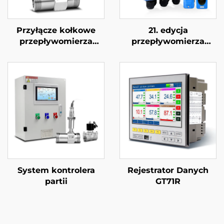
Przyłącze kołkowe
21. edycja
przepływomierza
przepływomierza
turbinowego
ultradźwiękowego
System kontrolera
Rejestrator Danych
partii
GT71R