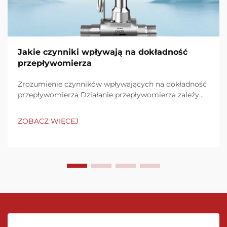
Jakie czynniki wpływają na dokładność
przepływomierza
Zrozumienie czynników wpływających na dokładność
przepływomierza Działanie przepływomierza zależy
od wielu czynników, które wpływają na precyzję i
spójność pomiarów. Kluczowe elementy, takie jak
ZOBACZ WIĘCEJ
właściwości cieczy, warunki instalacji, procedury
kalibracji, ...