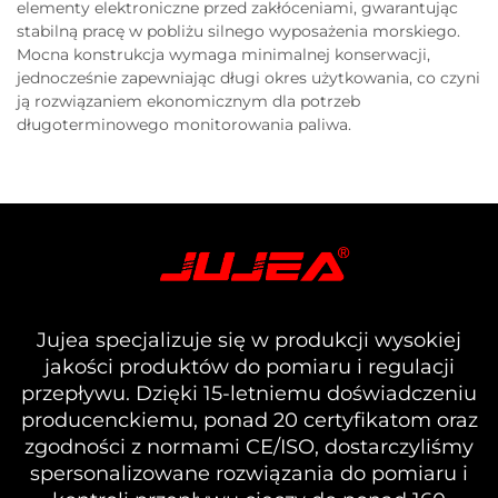
elementy elektroniczne przed zakłóceniami, gwarantując
stabilną pracę w pobliżu silnego wyposażenia morskiego.
Mocna konstrukcja wymaga minimalnej konserwacji,
jednocześnie zapewniając długi okres użytkowania, co czyni
ją rozwiązaniem ekonomicznym dla potrzeb
długoterminowego monitorowania paliwa.
Jujea specjalizuje się w produkcji wysokiej
jakości produktów do pomiaru i regulacji
przepływu. Dzięki 15-letniemu doświadczeniu
producenckiemu, ponad 20 certyfikatom oraz
zgodności z normami CE/ISO, dostarczyliśmy
spersonalizowane rozwiązania do pomiaru i