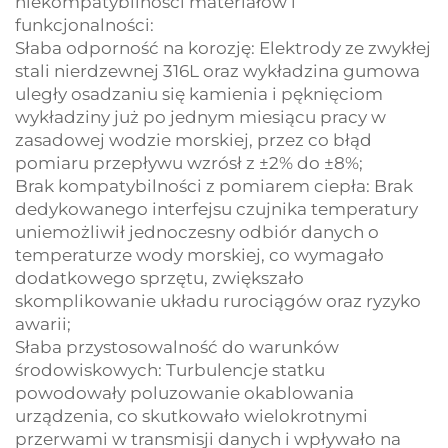
niekompatybilności materiałów i
funkcjonalności:
Słaba odporność na korozję: Elektrody ze zwykłej
stali nierdzewnej 316L oraz wykładzina gumowa
uległy osadzaniu się kamienia i pęknięciom
wykładziny już po jednym miesiącu pracy w
zasadowej wodzie morskiej, przez co błąd
pomiaru przepływu wzrósł z ±2% do ±8%;
Brak kompatybilności z pomiarem ciepła: Brak
dedykowanego interfejsu czujnika temperatury
uniemożliwił jednoczesny odbiór danych o
temperaturze wody morskiej, co wymagało
dodatkowego sprzętu, zwiększało
skomplikowanie układu rurociągów oraz ryzyko
awarii;
Słaba przystosowalność do warunków
środowiskowych: Turbulencje statku
powodowały poluzowanie okablowania
urządzenia, co skutkowało wielokrotnymi
przerwami w transmisji danych i wpływało na