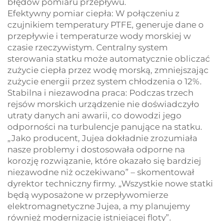
błędów pomiaru przepływu.
Efektywny pomiar ciepła: W połączeniu z
czujnikiem temperatury PTFE, generuje dane o
przepływie i temperaturze wody morskiej w
czasie rzeczywistym. Centralny system
sterowania statku może automatycznie obliczać
zużycie ciepła przez wodę morską, zmniejszając
zużycie energii przez system chłodzenia o 12%.
Stabilna i niezawodna praca: Podczas trzech
rejsów morskich urządzenie nie doświadczyło
utraty danych ani awarii, co dowodzi jego
odporności na turbulencje panujące na statku.
„Jako producent, Jujea dokładnie zrozumiała
nasze problemy i dostosowała odporne na
korozję rozwiązanie, które okazało się bardziej
niezawodne niż oczekiwano” – skomentował
dyrektor techniczny firmy. „Wszystkie nowe statki
będą wyposażone w przepływomierze
elektromagnetyczne Jujea, a my planujemy
również modernizację istniejącej floty”.