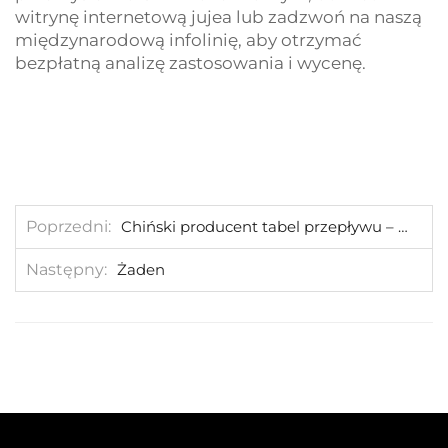
witrynę internetową jujea lub zadzwoń na naszą
międzynarodową infolinię, aby otrzymać
bezpłatną analizę zastosowania i wycenę.
Poprzedni
Chiński producent tabel przepływu – Miernik przepływu do zbiornika wodnego ochrony środowiska, Wielka Brytania
Następny
Żaden