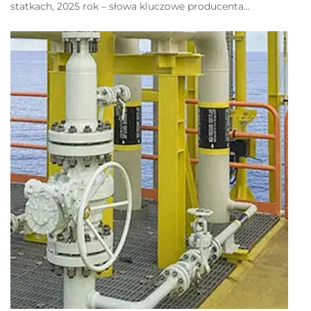
statkach, 2025 rok – słowa kluczowe producenta
przepływomierzy: przepływomierz elektromagnetyczny na
statek USA, odporny na korozję przepływomierz Jujea do
wody morskiej, przepływomierz elektromagnetyczny DN20,
przepływomierz elektromagnetyczny wyłożony PTEF...