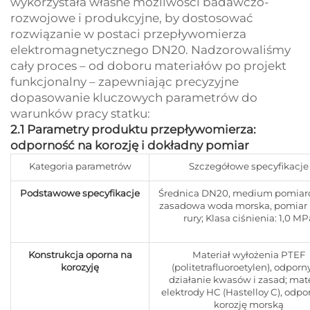
wykorzystała własne możliwości badawczo-
rozwojowe i produkcyjne, by dostosować
rozwiązanie w postaci przepływomierza
elektromagnetycznego DN20. Nadzorowaliśmy
cały proces – od doboru materiałów po projekt
funkcjonalny – zapewniając precyzyjne
dopasowanie kluczowych parametrów do
warunków pracy statku:
2.1 Parametry produktu przepływomierza:
odporność na korozję i dokładny pomiar
Kategoria parametrów
Szczegółowe specyfikacje
Podstawowe specyfikacje
Średnica DN20, medium pomiar
zasadowa woda morska, pomiar 
rury; Klasa ciśnienia: 1,0 MP
Konstrukcja oporna na
Materiał wyłożenia PTEF
korozyję
(politetrafluoroetylen), odporn
działanie kwasów i zasad; mate
elektrody HC (Hastelloy C), odpo
korozję morską