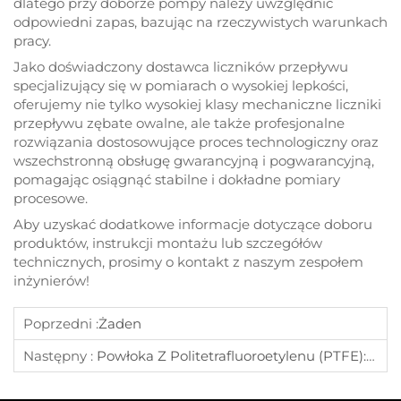
dlatego przy doborze pompy należy uwzględnić
odpowiedni zapas, bazując na rzeczywistych warunkach
pracy.
Jako doświadczony dostawca liczników przepływu
specjalizujący się w pomiarach o wysokiej lepkości,
oferujemy nie tylko wysokiej klasy mechaniczne liczniki
przepływu zębate owalne, ale także profesjonalne
rozwiązania dostosowujące proces technologiczny oraz
wszechstronną obsługę gwarancyjną i pogwarancyjną,
pomagając osiągnąć stabilne i dokładne pomiary
procesowe.
Aby uzyskać dodatkowe informacje dotyczące doboru
produktów, instrukcji montażu lub szczegółów
technicznych, prosimy o kontakt z naszym zespołem
inżynierów!
Poprzedni :
Żaden
Następny :
Powłoka Z Politetrafluoroetylenu (PTFE): Dlaczego Jest Idealnym Wyborem Dla Przepływomierzy Odpornych Na Korozję?