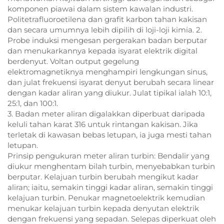
komponen piawai dalam sistem kawalan industri.
Politetrafluoroetilena dan grafit karbon tahan kakisan
dan secara umumnya lebih dipilih di loji-loji kimia. 2.
Probe induksi mengesan pergerakan badan berputar
dan menukarkannya kepada isyarat elektrik digital
berdenyut. Voltan output gegelung
elektromagnetiknya menghampiri lengkungan sinus,
dan julat frekuensi isyarat denyut berubah secara linear
dengan kadar aliran yang diukur. Julat tipikal ialah 10:1,
25:1, dan 100:1.
3. Badan meter aliran digalakkan diperbuat daripada
keluli tahan karat 316 untuk rintangan kakisan. Jika
terletak di kawasan bebas letupan, ia juga mesti tahan
letupan.
Prinsip pengukuran meter aliran turbin: Bendalir yang
diukur menghentam bilah turbin, menyebabkan turbin
berputar. Kelajuan turbin berubah mengikut kadar
aliran; iaitu, semakin tinggi kadar aliran, semakin tinggi
kelajuan turbin. Penukar magnetoelektrik kemudian
menukar kelajuan turbin kepada denyutan elektrik
dengan frekuensi yang sepadan. Selepas diperkuat oleh