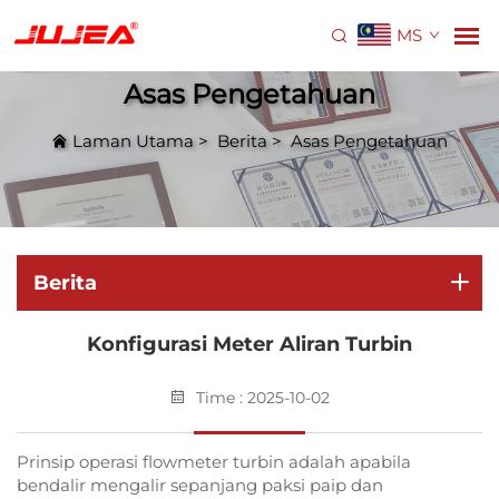
MS
Asas Pengetahuan
Laman Utama
>
Berita
>
Asas Pengetahuan
Berita
Konfigurasi Meter Aliran Turbin
Time : 2025-10-02
Prinsip operasi flowmeter turbin adalah apabila
bendalir mengalir sepanjang paksi paip dan