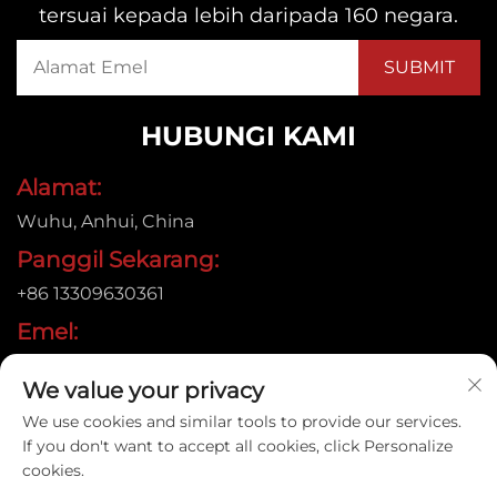
tersuai kepada lebih daripada 160 negara.
HUBUNGI KAMI
Alamat:
Wuhu, Anhui, China
Panggil Sekarang:
+86 13309630361
Emel:
[email protected]
We value your privacy
We use cookies and similar tools to provide our services.
If you don't want to accept all cookies, click Personalize
Hak Cipta © 2026 Anhui Jujie Automation Technology
cookies.
Co.,LTD. Semua hak dicadangkan. |
Dasar Privasi