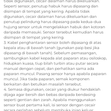
tidak digunakan, cecair dalaman harus dikeluarkan.
Seperti sensor, penutup habuk harus dipasang dan
disimpan di tempat yang kering. Apabila tidak
digunakan, cecair dalaman harus dikeluarkan dan
penutup pelindung harus dipasang pada kedua-dua
hujung sensor untuk mengelakkan habuk dan kotoran
daripada memasuki. Sensor tersebut kemudian harus
disimpan di tempat yang kering.
3. Kabel penghantaran sensor boleh dipasang di atas
kepala atau di bawah tanah (gunakan paip besi jika
dipasang di bawah tanah). Sebelum pemasangan,
sambungkan kabel kepada alat paparan atau osiloskop,
hidupkan kuasa, tiup bilah turbin atau putar secara
manual dengan cepat, dan perhatikan sama ada
paparan muncul. Pasang sensor hanya apabila paparan
muncul. Jika tiada paparan, semak komponen
berkaitan dan betulkan masalah tersebut.
4. Semasa digunakan, cecair yang diukur hendaklah
dijaga agar bersih dan bebas daripada bendasing
seperti gentian dan zarah. Apabila menggunakan
sensor buat pertama kali, isi sensor dengan cecair
secara perlahan sebelum membuka injap keluar.