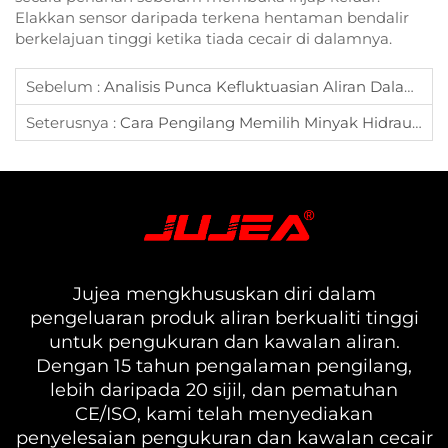
Elakkan sensor daripada terkena hentaman bendalir
berkelajuan tinggi ketika tiada cecair di dalamnya.
Sebelum :
Analisis Punca Kefluktuasian Aliran Dalam Meter Aliran Turbin
Seterusnya :
Cara Pengilang Memilih Minyak Hidraulik Dan Meter Aliran
Jujea mengkhususkan diri dalam
pengeluaran produk aliran berkualiti tinggi
untuk pengukuran dan kawalan aliran.
Dengan 15 tahun pengalaman pengilang,
lebih daripada 20 sijil, dan pematuhan
CE/ISO, kami telah menyediakan
penyelesaian pengukuran dan kawalan cecair