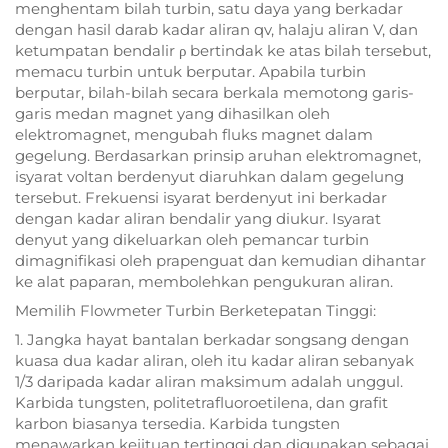
menghentam bilah turbin, satu daya yang berkadar
dengan hasil darab kadar aliran qv, halaju aliran V, dan
ketumpatan bendalir ρ bertindak ke atas bilah tersebut,
memacu turbin untuk berputar. Apabila turbin
berputar, bilah-bilah secara berkala memotong garis-
garis medan magnet yang dihasilkan oleh
elektromagnet, mengubah fluks magnet dalam
gegelung. Berdasarkan prinsip aruhan elektromagnet,
isyarat voltan berdenyut diaruhkan dalam gegelung
tersebut. Frekuensi isyarat berdenyut ini berkadar
dengan kadar aliran bendalir yang diukur. Isyarat
denyut yang dikeluarkan oleh pemancar turbin
dimagnifikasi oleh prapenguat dan kemudian dihantar
ke alat paparan, membolehkan pengukuran aliran.
Memilih Flowmeter Turbin Berketepatan Tinggi:
1. Jangka hayat bantalan berkadar songsang dengan
kuasa dua kadar aliran, oleh itu kadar aliran sebanyak
1/3 daripada kadar aliran maksimum adalah unggul.
Karbida tungsten, politetrafluoroetilena, dan grafit
karbon biasanya tersedia. Karbida tungsten
menawarkan kejituan tertinggi dan digunakan sebagai