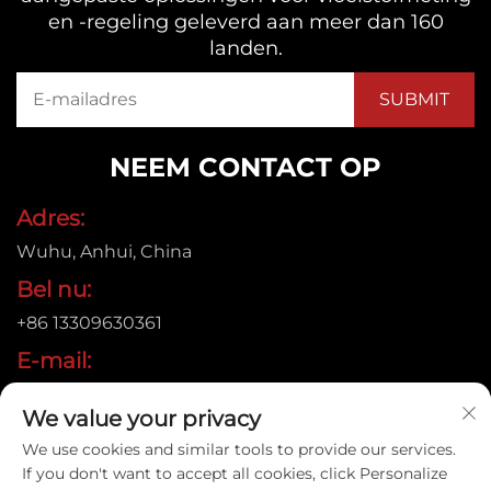
en -regeling geleverd aan meer dan 160
landen.
NEEM CONTACT OP
Adres:
Wuhu, Anhui, China
Bel nu:
+86 13309630361
E-mail:
[email protected]
We value your privacy
We use cookies and similar tools to provide our services.
If you don't want to accept all cookies, click Personalize
Copyright © 2026 Anhui Jujie Automation Technology